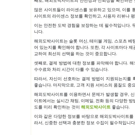
째로, 해외도박사이트의 안전성과 신뢰성을 확인하는 
많은 사이트들이 라이센스를 보유하고 있으며, 이를 
사이트의 라이센스 정보를 확인하고, 사용자 리뷰나 평
이는 안전한 도박 경험을 보장하는 데 필수적입니다. 
니다.
해외도박사이트는 슬롯 머신, 테이블 게임, 스포츠 베
어 있는지를 확인해야 합니다. 또한, 각 사이트마다 
교하여 최선의 선택을 하는 것이 중요합니다.
셋째로, 결제 방법에 대한 정보를 파악해야 합니다. 
수수료와 처리 시간이 다를 수 있습니다.
따라서, 자신이 선호하는 결제 방법이 지원되는지를 
좋습니다. 마지막으로, 고객 지원 서비스의 품질도 중
해외도박사이트를 이용하면서 문제가 발생할 경우, 신
이트에서는 실시간 채팅, 이메일, 전화 등의 다양한 
도를 미리 확인하는 것이
해외도박사이트
좋습니다.
이와 같은 다양한 정보를 바탕으로 해외도박사이트를 
라서, 신중한 선택과 충분한 정보 수집이 필수적입니다