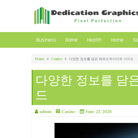
Skip
to
content
Business
Game
Health
Home
Se
Home
Casino
다양한 정보를 담은 해외도박사이트 가이드
다양한 정보를 담
드
admin
Casino
June 23, 2026