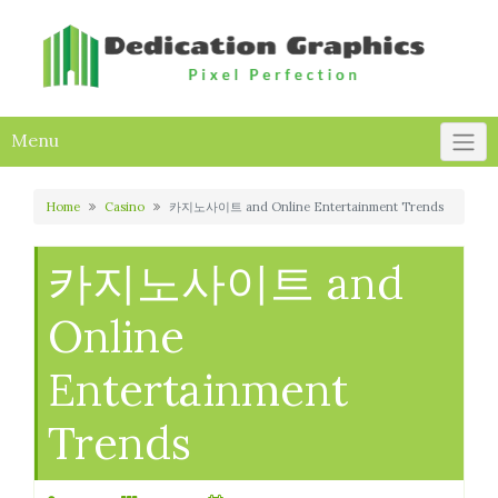
Skip
to
content
Menu
Home
Casino
카지노사이트 and Online Entertainment Trends
카지노사이트 and
Online
Entertainment
Trends