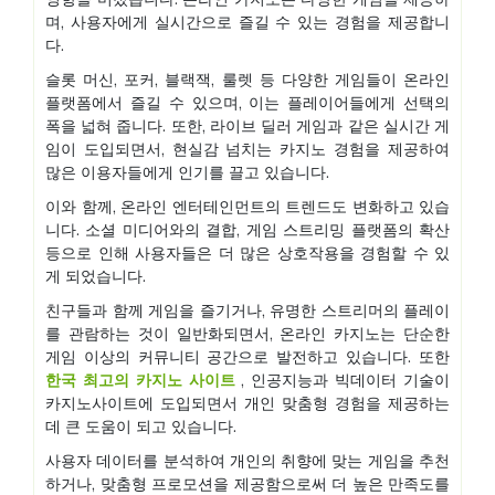
며, 사용자에게 실시간으로 즐길 수 있는 경험을 제공합니
다.
슬롯 머신, 포커, 블랙잭, 룰렛 등 다양한 게임들이 온라인
플랫폼에서 즐길 수 있으며, 이는 플레이어들에게 선택의
폭을 넓혀 줍니다. 또한, 라이브 딜러 게임과 같은 실시간 게
임이 도입되면서, 현실감 넘치는 카지노 경험을 제공하여
많은 이용자들에게 인기를 끌고 있습니다.
이와 함께, 온라인 엔터테인먼트의 트렌드도 변화하고 있습
니다. 소셜 미디어와의 결합, 게임 스트리밍 플랫폼의 확산
등으로 인해 사용자들은 더 많은 상호작용을 경험할 수 있
게 되었습니다.
친구들과 함께 게임을 즐기거나, 유명한 스트리머의 플레이
를 관람하는 것이 일반화되면서, 온라인 카지노는 단순한
게임 이상의 커뮤니티 공간으로 발전하고 있습니다. 또한
한국 최고의 카지노 사이트
, 인공지능과 빅데이터 기술이
카지노사이트에 도입되면서 개인 맞춤형 경험을 제공하는
데 큰 도움이 되고 있습니다.
사용자 데이터를 분석하여 개인의 취향에 맞는 게임을 추천
하거나, 맞춤형 프로모션을 제공함으로써 더 높은 만족도를