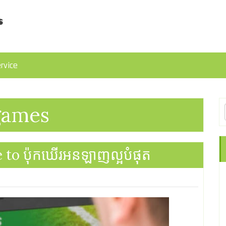
rvice
games
to ប៉ុកឃើរអនឡាញល្អបំផុត