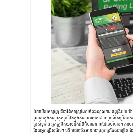
ប៉ុកឃើរអនឡាញ គឺជាវិធីសាស្ត្រដែលកំពុងទទួលការពេញនិយមយ៉ាងខ្លាំ
ចូលរួមក្នុងការប្រកួតប្រជែងក្នុងការបោះឆ្នោតដោយគ្រាន់តែប្រើឧ
ប្រសិទ្ធភាព អ្នកត្រូវតែយល់ដឹងអំពីជំហាននានាដែលចាំបាច់។ ការចា
ដែលអ្នកជ្រើសរើស។ វេទិកាជាច្រើនមានការប្រកួតប្រជែងជាច្រើន 