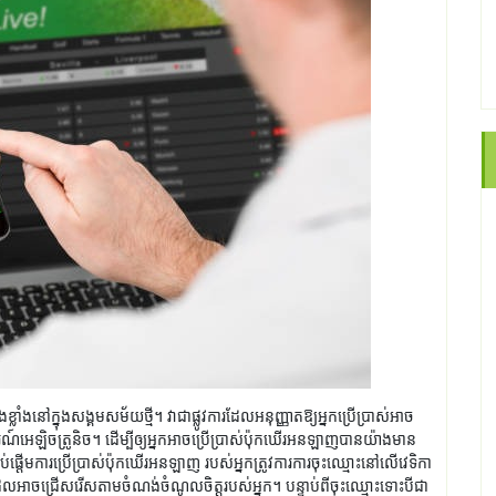
ងនៅក្នុងសង្គមសម័យថ្មី។ វាជាផ្លូវការដែលអនុញ្ញាតឱ្យអ្នកប្រើប្រាស់អាច
បករណ៍អេឡិចត្រូនិច។ ដើម្បីឲ្យអ្នកអាចប្រើប្រាស់ប៉ុកឃើរអនឡាញបានយ៉ាងមាន
ប់ផ្តើមការប្រើប្រាស់ប៉ុកឃើរអនឡាញ របស់អ្នកត្រូវការការចុះឈ្មោះនៅលើវេទិកា
ដែលអាចជ្រើសរើសតាមចំណង់ចំណូលចិត្តរបស់អ្នក។ បន្ទាប់ពីចុះឈ្មោះទោះបីជា