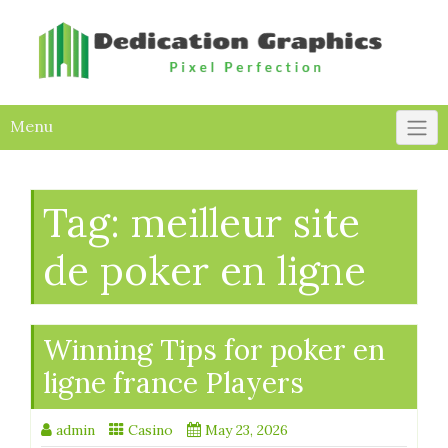
Skip
to
content
Menu
Tag:
meilleur site
de poker en ligne
Winning Tips for poker en
ligne france Players
admin
Casino
May 23, 2026