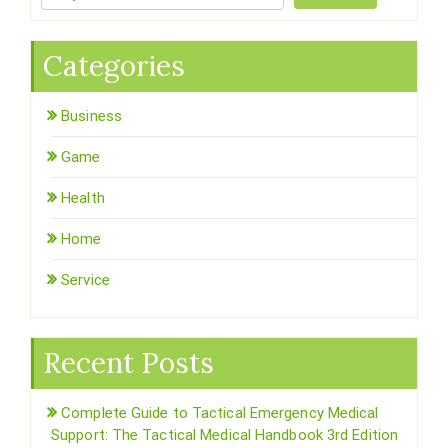
Categories
Business
Game
Health
Home
Service
Recent Posts
Complete Guide to Tactical Emergency Medical
Support: The Tactical Medical Handbook 3rd Edition