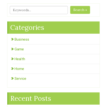
Search »
Categories
Business
Game
Health
Home
Service
Recent Posts