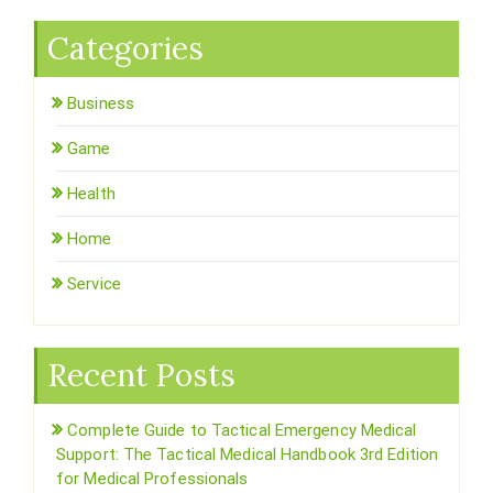
Categories
Business
Game
Health
Home
Service
Recent Posts
Complete Guide to Tactical Emergency Medical
Support: The Tactical Medical Handbook 3rd Edition
for Medical Professionals