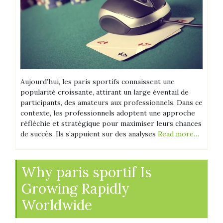
Aujourd’hui, les paris sportifs connaissent une
popularité croissante, attirant un large éventail de
participants, des amateurs aux professionnels. Dans ce
contexte, les professionnels adoptent une approche
réfléchie et stratégique pour maximiser leurs chances
de succès. Ils s’appuient sur des analyses
Read more…
Why paris sportif Is
Growing Rapidly
Worldwide