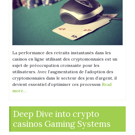
La performance des retraits instantanés dans les
casinos en ligne utilisant des cryptomonnaies est un
sujet de préoccupation croissante pour les
utilisateurs. Avec l’augmentation de l’adoption des
cryptomonnaies dans le secteur des jeux d’argent, il
devient essentiel d’optimiser ces processus
Read
more…
Deep Dive into crypto
casinos Gaming Systems