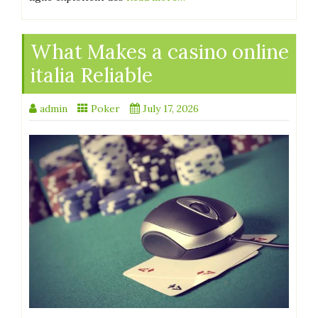
What Makes a casino online
italia Reliable
admin
Poker
July 17, 2026