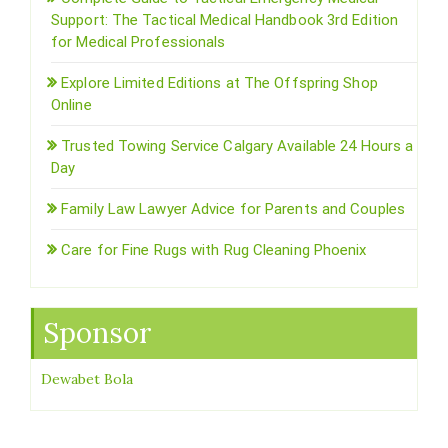
Support: The Tactical Medical Handbook 3rd Edition
for Medical Professionals
Explore Limited Editions at The Offspring Shop
Online
Trusted Towing Service Calgary Available 24 Hours a
Day
Family Law Lawyer Advice for Parents and Couples
Care for Fine Rugs with Rug Cleaning Phoenix
Sponsor
Dewabet Bola