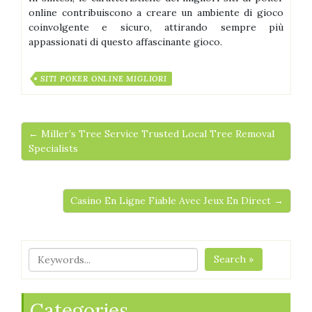
online contribuiscono a creare un ambiente di gioco
coinvolgente e sicuro, attirando sempre più
appassionati di questo affascinante gioco.
SITI POKER ONLINE MIGLIORI
← Miller’s Tree Service Trusted Local Tree Removal
Specialists
Casino En Ligne Fiable Avec Jeux En Direct →
Search »
Categories