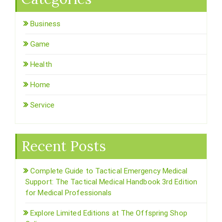
Business
Game
Health
Home
Service
Recent Posts
Complete Guide to Tactical Emergency Medical
Support: The Tactical Medical Handbook 3rd Edition
for Medical Professionals
Explore Limited Editions at The Offspring Shop