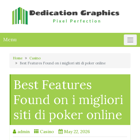
Skip
to
content
Menu
Home
Casino
Best Features Found on i migliori siti di poker online
Best Features
Found on i migliori
siti di poker online
admin
Casino
May 22, 2026