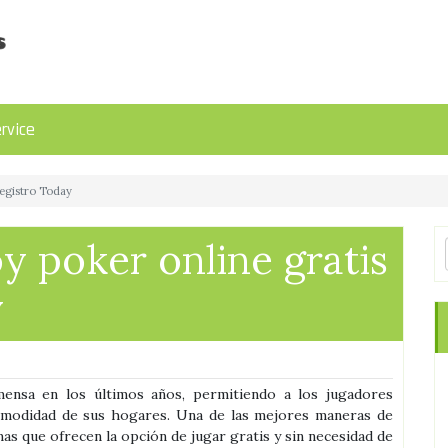
rvice
registro Today
y poker online gratis
y
ensa en los últimos años, permitiendo a los jugadores
omodidad de sus hogares. Una de las mejores maneras de
mas que ofrecen la opción de jugar gratis y sin necesidad de