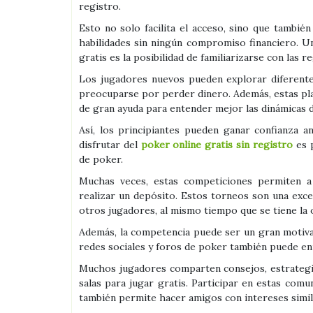
registro.
Esto no solo facilita el acceso, sino que tambié
habilidades sin ningún compromiso financiero. Un
gratis es la posibilidad de familiarizarse con las r
Los jugadores nuevos pueden explorar diferente
preocuparse por perder dinero. Además, estas pla
de gran ayuda para entender mejor las dinámicas d
Así, los principiantes pueden ganar confianza a
disfrutar del
poker online gratis sin registro
es p
de poker.
Muchas veces, estas competiciones permiten a
realizar un depósito. Estos torneos son una exc
otros jugadores, al mismo tiempo que se tiene la
Además, la competencia puede ser un gran motiva
redes sociales y foros de poker también puede enr
Muchos jugadores comparten consejos, estrategi
salas para jugar gratis. Participar en estas com
también permite hacer amigos con intereses simil