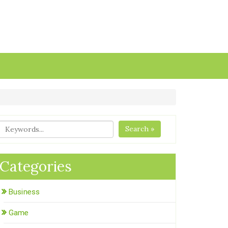
Search »
Categories
Business
Game