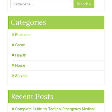
Search »
Categories
Business
Game
Health
Home
Service
Recent Posts
Complete Guide to Tactical Emergency Medical