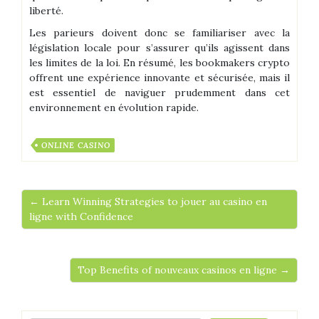
liberté.
Les parieurs doivent donc se familiariser avec la
législation locale pour s’assurer qu’ils agissent dans
les limites de la loi. En résumé, les bookmakers crypto
offrent une expérience innovante et sécurisée, mais il
est essentiel de naviguer prudemment dans cet
environnement en évolution rapide.
ONLINE CASINO
← Learn Winning Strategies to jouer au casino en
ligne with Confidence
Top Benefits of nouveaux casinos en ligne →