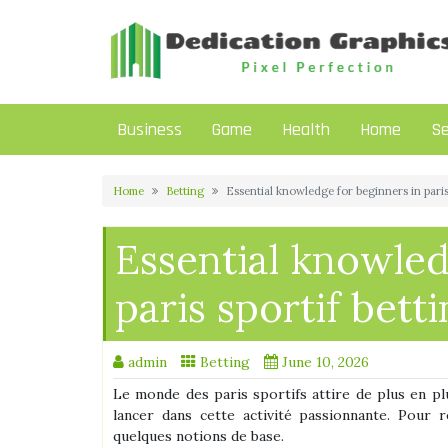
Skip
to
content
Business
Game
Health
Home
Se
Home
Betting
Essential knowledge for beginners in paris
Essential knowled
paris sportif bett
admin
Betting
June 10, 2026
Le monde des paris sportifs attire de plus en p
lancer dans cette activité passionnante. Pour 
quelques notions de base.