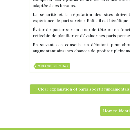
adaptée à ses besoins.
La sécurité et la réputation des sites doive
expérience de pari sereine. Enfin, il est bénéfiqu
Éviter de parier sur un coup de tête ou en fonc
réfléchir, de planifier et d’évaluer ses paris perm
En suivant ces conseils, un débutant peut ab
augmentant ainsi ses chances de profiter pleinemen
ONLINE BETTING
← Clear explanation of paris sportif fundamentals
How to identi