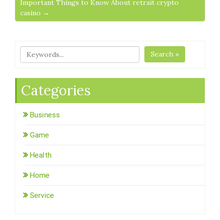
Important Things to Know About retrait crypto
casino →
Search »
Categories
Business
Game
Health
Home
Service