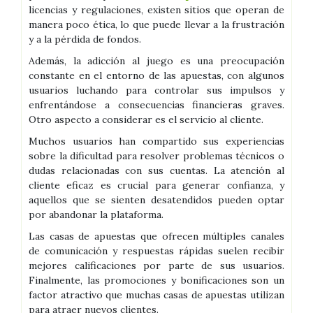
licencias y regulaciones, existen sitios que operan de
manera poco ética, lo que puede llevar a la frustración
y a la pérdida de fondos.
Además, la adicción al juego es una preocupación
constante en el entorno de las apuestas, con algunos
usuarios luchando para controlar sus impulsos y
enfrentándose a consecuencias financieras graves.
Otro aspecto a considerar es el servicio al cliente.
Muchos usuarios han compartido sus experiencias
sobre la dificultad para resolver problemas técnicos o
dudas relacionadas con sus cuentas. La atención al
cliente eficaz es crucial para generar confianza, y
aquellos que se sienten desatendidos pueden optar
por abandonar la plataforma.
Las casas de apuestas que ofrecen múltiples canales
de comunicación y respuestas rápidas suelen recibir
mejores calificaciones por parte de sus usuarios.
Finalmente, las promociones y bonificaciones son un
factor atractivo que muchas casas de apuestas utilizan
para atraer nuevos clientes.