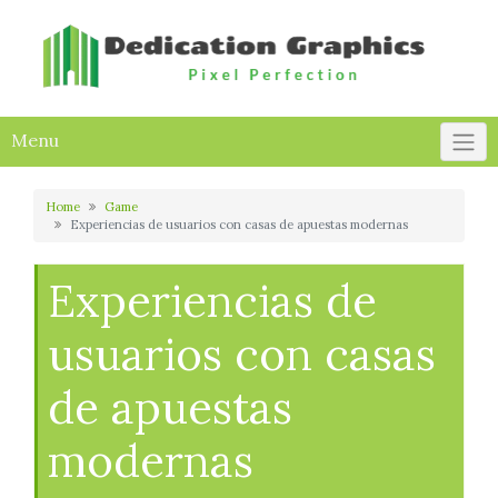
Skip
to
content
Menu
Home
Game
Experiencias de usuarios con casas de apuestas modernas
Experiencias de
usuarios con casas
de apuestas
modernas