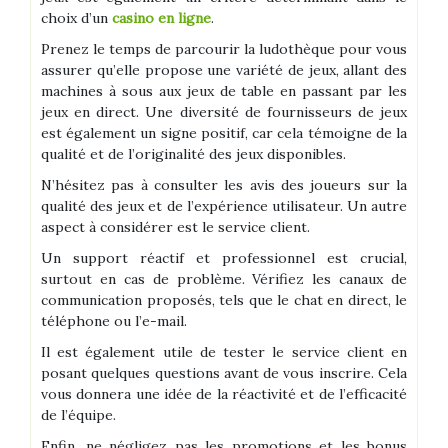
choix d’un
casino en ligne
.
Prenez le temps de parcourir la ludothèque pour vous
assurer qu’elle propose une variété de jeux, allant des
machines à sous aux jeux de table en passant par les
jeux en direct. Une diversité de fournisseurs de jeux
est également un signe positif, car cela témoigne de la
qualité et de l’originalité des jeux disponibles.
N’hésitez pas à consulter les avis des joueurs sur la
qualité des jeux et de l’expérience utilisateur. Un autre
aspect à considérer est le service client.
Un support réactif et professionnel est crucial,
surtout en cas de problème. Vérifiez les canaux de
communication proposés, tels que le chat en direct, le
téléphone ou l’e-mail.
Il est également utile de tester le service client en
posant quelques questions avant de vous inscrire. Cela
vous donnera une idée de la réactivité et de l’efficacité
de l’équipe.
Enfin, ne négligez pas les promotions et les bonus