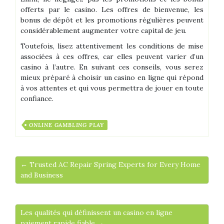
offerts par le casino. Les offres de bienvenue, les
bonus de dépôt et les promotions régulières peuvent
considérablement augmenter votre capital de jeu.
Toutefois, lisez attentivement les conditions de mise
associées à ces offres, car elles peuvent varier d’un
casino à l’autre. En suivant ces conseils, vous serez
mieux préparé à choisir un casino en ligne qui répond
à vos attentes et qui vous permettra de jouer en toute
confiance.
ONLINE GAMBLING PLAY
← Trusted AC Repair Spring Experts for Every Home
and Business
Les qualités qui définissent un casino en ligne
paiement rapide fiable →