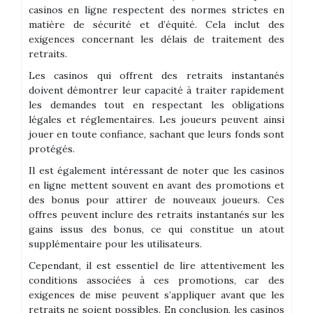
casinos en ligne respectent des normes strictes en
matière de sécurité et d’équité. Cela inclut des
exigences concernant les délais de traitement des
retraits.
Les casinos qui offrent des retraits instantanés
doivent démontrer leur capacité à traiter rapidement
les demandes tout en respectant les obligations
légales et réglementaires. Les joueurs peuvent ainsi
jouer en toute confiance, sachant que leurs fonds sont
protégés.
Il est également intéressant de noter que les casinos
en ligne mettent souvent en avant des promotions et
des bonus pour attirer de nouveaux joueurs. Ces
offres peuvent inclure des retraits instantanés sur les
gains issus des bonus, ce qui constitue un atout
supplémentaire pour les utilisateurs.
Cependant, il est essentiel de lire attentivement les
conditions associées à ces promotions, car des
exigences de mise peuvent s’appliquer avant que les
retraits ne soient possibles. En conclusion, les casinos