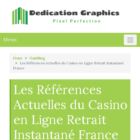
Skip
to
content
Menu
Home
Gambling
Les Références Actuelles du Casino en Ligne Retrait Instantané
France
Les Références
Actuelles du Casino
en Ligne Retrait
Instantané France