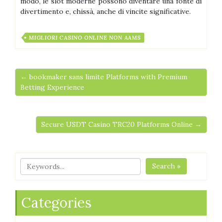
modo, le slot moderne possono diventare una fonte di
divertimento e, chissà, anche di vincite significative.
MIGLIORI CASINO ONLINE NON AAMS
← bookmaker sans limite Platforms with Premium
Betting Experience
Secure USDT Casino TRC20 Platforms Online →
Search »
Categories