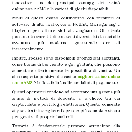
innovative. Uno dei principali vantaggi dei casinò
online non AAMS è la varietà di giochi disponibili.
Molti di questi casinò collaborano con fornitori di
software di alto livello, come NetEnt, Microgaming e
Playtech, per offrire slot all’avanguardia. Gli utenti
possono trovare titoli con temi diversi, dai classici alle
avventure più moderne, garantendo ore di
intrattenimento.
Inoltre, spesso sono disponibili promozioni allettanti,
come bonus di benvenuto e giri gratuiti, che possono
aumentare ulteriormente le possibilità di vincita. Un
altro aspetto positivo dei casinò
migliori casino online
non AAMS
è la flessibilità nelle modalità di pagamento.
Questi operatori tendono ad accettare una gamma più
ampia di metodi di deposito e prelievo, tra cui
criptovalute e portafogli elettronici. Questo consente
ai giocatori di scegliere l’opzione più comoda e sicura
per gestire il proprio bankroll.
Tuttavia, è fondamentale prestare attenzione alla