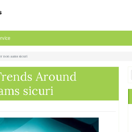
rvice
 non aams sicuri
rends Around
ms sicuri