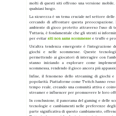
molti di questi siti offrono una versione mobil
qualsiasi luogo.
La sicurezza è un tema cruciale nel settore del
cercando di affrontare questa preoccupazione. 
ambiente di gioco protetto attraverso l’uso di te
Tuttavia, è fondamentale che gli utenti si infor
per evitar
siti non aams scommesse
e truffe e pro
Un’altra tendenza emergente è l’integrazione del
giochi e nelle scommesse. Queste tecnologi
permettendo ai giocatori di interagire con l’am
stanno iniziando a esplorare come implement
scommessa, rendendo il gioco ancora più appassi
Infine, il fenomeno dello streaming di giochi 
popolarità. Piattaforme come Twitch hanno reso p
tempo reale, creando una comunità attiva e coin
streamer e influencer per promuovere le loro off
In conclusione, il panorama del gaming e delle 
tecnologie e cambiamenti nelle preferenze degl
parte significativa di questo cambiamento, offre