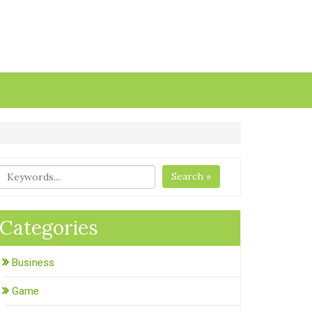
Search »
Categories
Business
Game