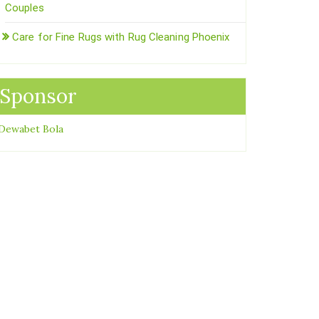
Couples
Care for Fine Rugs with Rug Cleaning Phoenix
Sponsor
Dewabet Bola