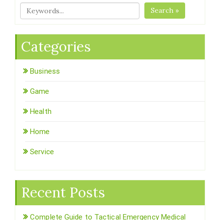
Search »
Categories
Business
Game
Health
Home
Service
Recent Posts
Complete Guide to Tactical Emergency Medical