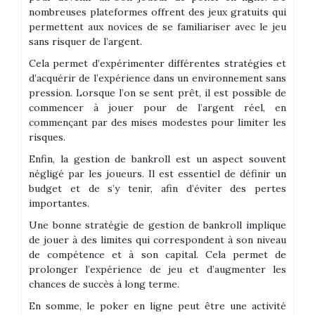
nombreuses plateformes offrent des jeux gratuits qui
permettent aux novices de se familiariser avec le jeu
sans risquer de l’argent.
Cela permet d’expérimenter différentes stratégies et
d’acquérir de l’expérience dans un environnement sans
pression. Lorsque l’on se sent prêt, il est possible de
commencer à jouer pour de l’argent réel, en
commençant par des mises modestes pour limiter les
risques.
Enfin, la gestion de bankroll est un aspect souvent
négligé par les joueurs. Il est essentiel de définir un
budget et de s’y tenir, afin d’éviter des pertes
importantes.
Une bonne stratégie de gestion de bankroll implique
de jouer à des limites qui correspondent à son niveau
de compétence et à son capital. Cela permet de
prolonger l’expérience de jeu et d’augmenter les
chances de succès à long terme.
En somme, le poker en ligne peut être une activité