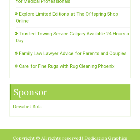
for Medical Professionals
Explore Limited Editions at The Offspring Shop
Online
Trusted Towing Service Calgary Available 24 Hours a
Day
Family Law Lawyer Advice for Parents and Couples
Care for Fine Rugs with Rug Cleaning Phoenix
Sponsor
Dewabet Bola
Copyright © All rights reserved | Dedication Graphics