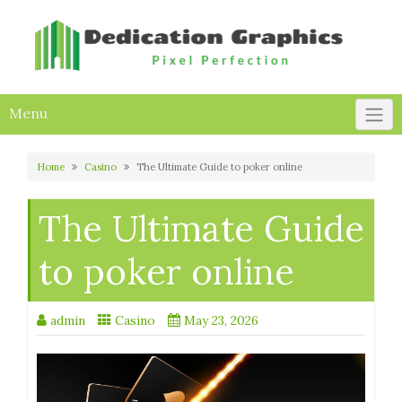
Skip
to
content
Menu
Home
Casino
The Ultimate Guide to poker online
The Ultimate Guide
to poker online
admin
Casino
May 23, 2026