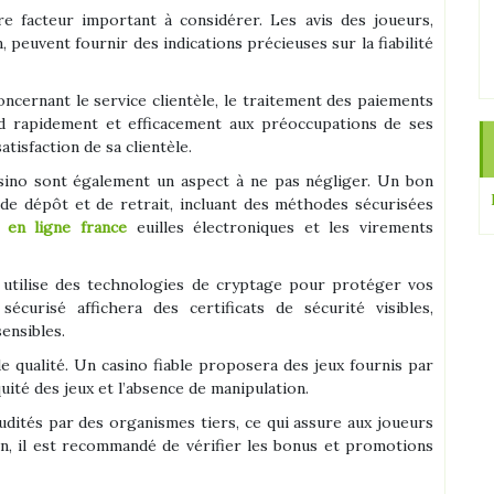
tre facteur important à considérer. Les avis des joueurs,
, peuvent fournir des indications précieuses sur la fiabilité
oncernant le service clientèle, le traitement des paiements
ond rapidement et efficacement aux préoccupations de ses
tisfaction de sa clientèle.
ino sont également un aspect à ne pas négliger. Un bon
s de dépôt et de retrait, incluant des méthodes sécurisées
 en ligne france
euilles électroniques et les virements
te utilise des technologies de cryptage pour protéger vos
écurisé affichera des certificats de sécurité visibles,
ensibles.
 de qualité. Un casino fiable proposera des jeux fournis par
uité des jeux et l’absence de manipulation.
dités par des organismes tiers, ce qui assure aux joueurs
fin, il est recommandé de vérifier les bonus et promotions