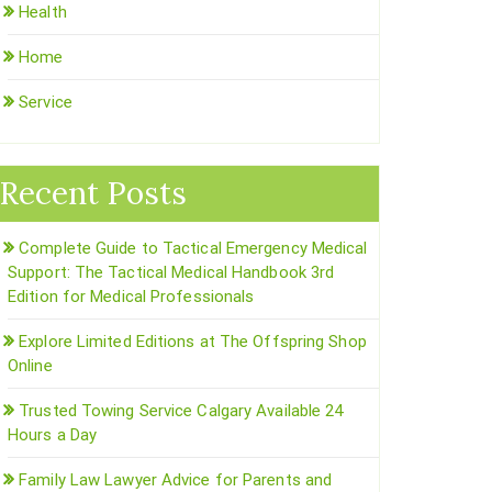
Health
Home
Service
Recent Posts
Complete Guide to Tactical Emergency Medical
Support: The Tactical Medical Handbook 3rd
Edition for Medical Professionals
Explore Limited Editions at The Offspring Shop
Online
Trusted Towing Service Calgary Available 24
Hours a Day
Family Law Lawyer Advice for Parents and