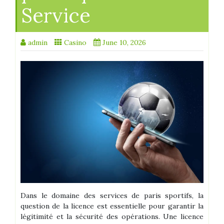
Service
admin
Casino
June 10, 2026
Dans le domaine des services de paris sportifs, la
question de la licence est essentielle pour garantir la
légitimité et la sécurité des opérations. Une licence