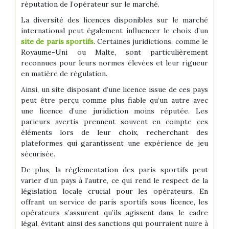
réputation de l’opérateur sur le marché.
La diversité des licences disponibles sur le marché
international peut également influencer le choix d’un
site de paris sportifs
. Certaines juridictions, comme le
Royaume-Uni ou Malte, sont particulièrement
reconnues pour leurs normes élevées et leur rigueur
en matière de régulation.
Ainsi, un site disposant d’une licence issue de ces pays
peut être perçu comme plus fiable qu’un autre avec
une licence d’une juridiction moins réputée. Les
parieurs avertis prennent souvent en compte ces
éléments lors de leur choix, recherchant des
plateformes qui garantissent une expérience de jeu
sécurisée.
De plus, la réglementation des paris sportifs peut
varier d’un pays à l’autre, ce qui rend le respect de la
législation locale crucial pour les opérateurs. En
offrant un service de paris sportifs sous licence, les
opérateurs s’assurent qu’ils agissent dans le cadre
légal, évitant ainsi des sanctions qui pourraient nuire à