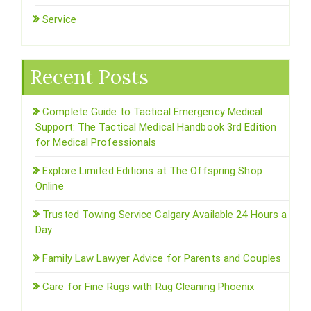
Service
Recent Posts
Complete Guide to Tactical Emergency Medical
Support: The Tactical Medical Handbook 3rd Edition
for Medical Professionals
Explore Limited Editions at The Offspring Shop
Online
Trusted Towing Service Calgary Available 24 Hours a
Day
Family Law Lawyer Advice for Parents and Couples
Care for Fine Rugs with Rug Cleaning Phoenix