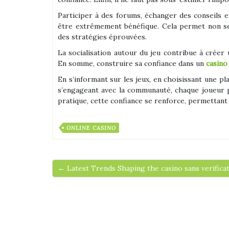
Participer à des forums, échanger des conseils 
être extrêmement bénéfique. Cela permet non se
des stratégies éprouvées.
La socialisation autour du jeu contribue à créer
En somme, construire sa confiance dans un
casino
En s’informant sur les jeux, en choisissant une p
s’engageant avec la communauté, chaque joueur p
pratique, cette confiance se renforce, permettant 
ONLINE CASINO
← Latest Trends Shaping the casino sans verificat