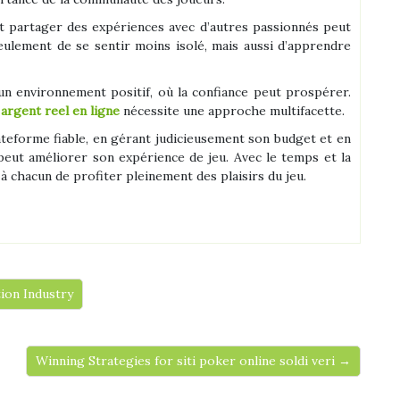
et partager des expériences avec d’autres passionnés peut
ulement de se sentir moins isolé, mais aussi d’apprendre
 un environnement positif, où la confiance peut prospérer.
 argent reel en ligne
nécessite une approche multifacette.
lateforme fiable, en gérant judicieusement son budget et en
eut améliorer son expérience de jeu. Avec le temps et la
à chacun de profiter pleinement des plaisirs du jeu.
ion Industry
Winning Strategies for siti poker online soldi veri →