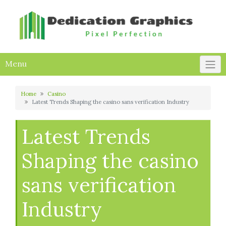
Skip
to
content
Menu
Home
Casino
Latest Trends Shaping the casino sans verification Industry
Latest Trends
Shaping the casino
sans verification
Industry