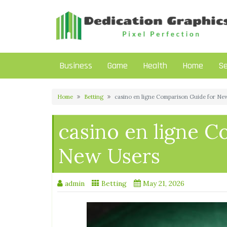
Skip
to
content
Business
Game
Health
Home
Se
Home
Betting
casino en ligne Comparison Guide for Ne
casino en ligne C
New Users
admin
Betting
May 21, 2026