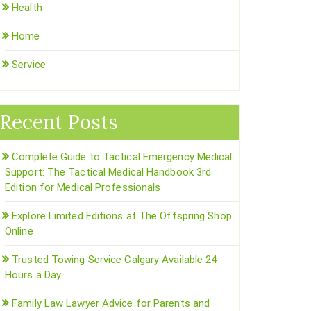
Health
Home
Service
Recent Posts
Complete Guide to Tactical Emergency Medical
Support: The Tactical Medical Handbook 3rd
Edition for Medical Professionals
Explore Limited Editions at The Offspring Shop
Online
Trusted Towing Service Calgary Available 24
Hours a Day
Family Law Lawyer Advice for Parents and