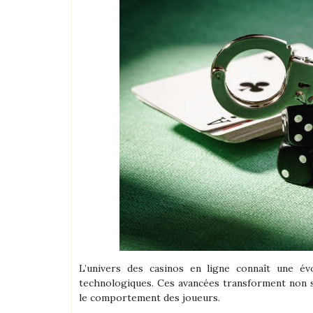
L’univers des casinos en ligne connaît une év
technologiques. Ces avancées transforment non s
le comportement des joueurs.