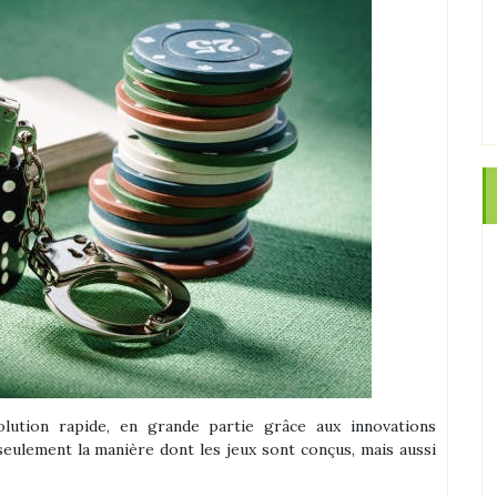
olution rapide, en grande partie grâce aux innovations
eulement la manière dont les jeux sont conçus, mais aussi