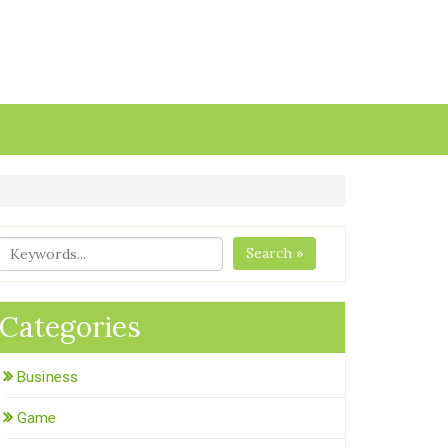
Search »
Categories
Business
Game