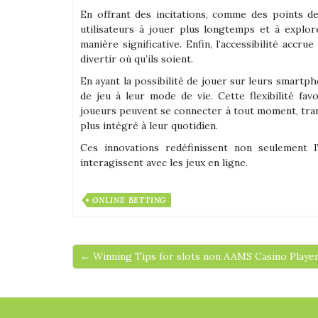
En offrant des incitations, comme des points de
utilisateurs à jouer plus longtemps et à explor
manière significative. Enfin, l’accessibilité acc
divertir où qu’ils soient.
En ayant la possibilité de jouer sur leurs smartph
de jeu à leur mode de vie. Cette flexibilité fa
joueurs peuvent se connecter à tout moment, tran
plus intégré à leur quotidien.
Ces innovations redéfinissent non seulement l
interagissent avec les jeux en ligne.
ONLINE BETTING
← Winning Tips for slots non AAMS Casino Playe