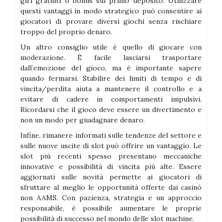
giri gratuiti o bonus sul primo deposito. Utilizzare
questi vantaggi in modo strategico può consentire ai
giocatori di provare diversi giochi senza rischiare
troppo del proprio denaro.
Un altro consiglio utile è quello di giocare con
moderazione. È facile lasciarsi trasportare
dall’emozione del gioco, ma è importante sapere
quando fermarsi. Stabilire dei limiti di tempo e di
vincita/perdita aiuta a mantenere il controllo e a
evitare di cadere in comportamenti impulsivi.
Ricordarsi che il gioco deve essere un divertimento e
non un modo per guadagnare denaro.
Infine, rimanere informati sulle tendenze del settore e
sulle nuove uscite di slot può offrire un vantaggio. Le
slot più recenti spesso presentano meccaniche
innovative e possibilità di vincita più alte. Essere
aggiornati sulle novità permette ai giocatori di
sfruttare al meglio le opportunità offerte dai casinò
non AAMS. Con pazienza, strategia e un approccio
responsabile, è possibile aumentare le proprie
possibilità di successo nel mondo delle slot machine.