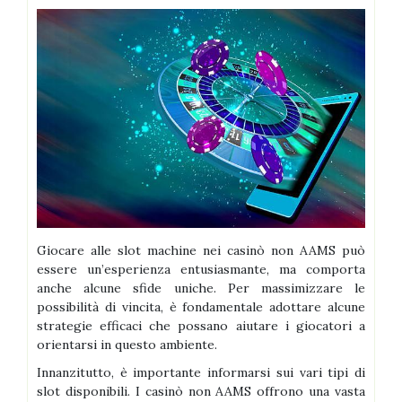
Giocare alle slot machine nei casinò non AAMS può
essere un’esperienza entusiasmante, ma comporta
anche alcune sfide uniche. Per massimizzare le
possibilità di vincita, è fondamentale adottare alcune
strategie efficaci che possano aiutare i giocatori a
orientarsi in questo ambiente.
Innanzitutto, è importante informarsi sui vari tipi di
slot disponibili. I casinò non AAMS offrono una vasta