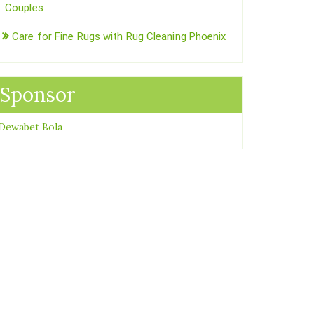
Couples
Care for Fine Rugs with Rug Cleaning Phoenix
Sponsor
Dewabet Bola