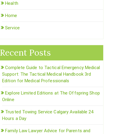
Health
Home
Service
Recent Posts
Complete Guide to Tactical Emergency Medical
Support: The Tactical Medical Handbook 3rd
Edition for Medical Professionals
Explore Limited Editions at The Offspring Shop
Online
Trusted Towing Service Calgary Available 24
Hours a Day
Family Law Lawyer Advice for Parents and