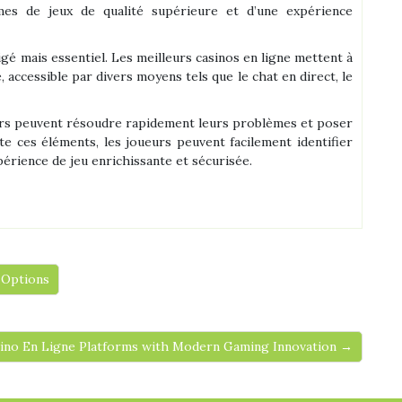
s de jeux de qualité supérieure et d’une expérience
ligé mais essentiel. Les meilleurs casinos en ligne mettent à
 accessible par divers moyens tels que le chat en direct, le
ueurs peuvent résoudre rapidement leurs problèmes et poser
e ces éléments, les joueurs peuvent facilement identifier
périence de jeu enrichissante et sécurisée.
g Options
ino En Ligne Platforms with Modern Gaming Innovation →