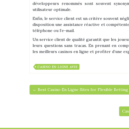
développeurs renommés sont souvent synonyme
utilisateur optimale.
Enfin, le service client est un critère souvent nég
disposition une assistance réactive et compétente,
téléphone ou l’e-mail.
Un service client de qualité garantit que les jo
leurs questions sans tracas. En prenant en compt
les meilleurs casinos en ligne et profiter d’une ex
CASINO EN LIGNE AVIS
← Best Casino En Ligne Sites for Flexible Bettin
Cas