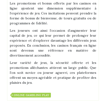
Les promotions et bonus offerts par les casinos en
ligne ajoutent une dimension supplémentaire à
l’expérience de jeu. Ces incitations peuvent prendre la
forme de bonus de bienvenue, de tours gratuits ou de
programmes de fidélité.
Les joueurs ont ainsi l’occasion d’augmenter leur
capital de jeu, ce qui leur permet de prolonger leur
expérience et d’explorer davantage les différents jeux
proposés. En conclusion, les casinos français en ligne
sont devenus une référence en matière de
divertissement accessible.
Leur variété de jeux, la sécurité offerte et les
promotions alléchantes attirent un large public. Que
l’on soit novice ou joueur aguerri, ces plateformes
offrent un moyen agréable et pratique de profiter des
plaisirs du jeu.
ONLINE GAMBLING PLAY