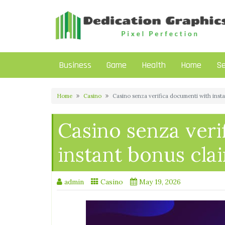
Skip
to
content
Business
Game
Health
Home
Se
Home
Casino
Casino senza verifica documenti with inst
Casino senza veri
instant bonus cla
admin
Casino
May 19, 2026