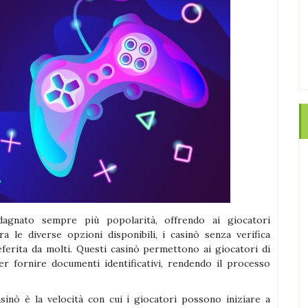
dagnato sempre più popolarità, offrendo ai giocatori
a le diverse opzioni disponibili, i casinò senza verifica
ferita da molti. Questi casinò permettono ai giocatori di
r fornire documenti identificativi, rendendo il processo
sinò è la velocità con cui i giocatori possono iniziare a