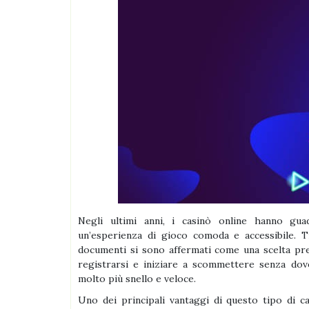
Negli ultimi anni, i casinò online hanno gua
un’esperienza di gioco comoda e accessibile. Tr
documenti si sono affermati come una scelta pre
registrarsi e iniziare a scommettere senza dove
molto più snello e veloce.
Uno dei principali vantaggi di questo tipo di ca