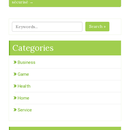
sécurisé →
Search »
Categories
Business
Game
Health
Home
Service