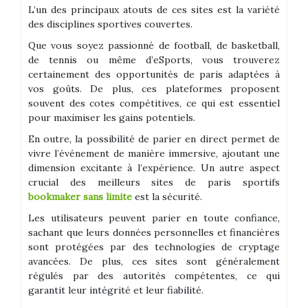
L’un des principaux atouts de ces sites est la variété
des disciplines sportives couvertes.
Que vous soyez passionné de football, de basketball,
de tennis ou même d’eSports, vous trouverez
certainement des opportunités de paris adaptées à
vos goûts. De plus, ces plateformes proposent
souvent des cotes compétitives, ce qui est essentiel
pour maximiser les gains potentiels.
En outre, la possibilité de parier en direct permet de
vivre l’événement de manière immersive, ajoutant une
dimension excitante à l’expérience. Un autre aspect
crucial des meilleurs sites de paris sportifs
bookmaker sans limite
est la sécurité.
Les utilisateurs peuvent parier en toute confiance,
sachant que leurs données personnelles et financières
sont protégées par des technologies de cryptage
avancées. De plus, ces sites sont généralement
régulés par des autorités compétentes, ce qui
garantit leur intégrité et leur fiabilité.