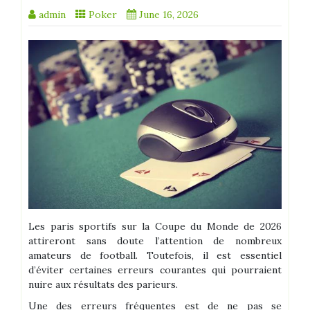
admin
Poker
June 16, 2026
Les paris sportifs sur la Coupe du Monde de 2026
attireront sans doute l’attention de nombreux
amateurs de football. Toutefois, il est essentiel
d’éviter certaines erreurs courantes qui pourraient
nuire aux résultats des parieurs.
Une des erreurs fréquentes est de ne pas se