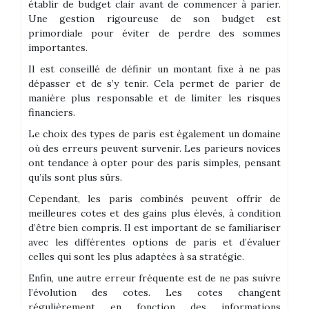
établir de budget clair avant de commencer à parier.
Une gestion rigoureuse de son budget est
primordiale pour éviter de perdre des sommes
importantes.
Il est conseillé de définir un montant fixe à ne pas
dépasser et de s’y tenir. Cela permet de parier de
manière plus responsable et de limiter les risques
financiers.
Le choix des types de paris est également un domaine
où des erreurs peuvent survenir. Les parieurs novices
ont tendance à opter pour des paris simples, pensant
qu’ils sont plus sûrs.
Cependant, les paris combinés peuvent offrir de
meilleures cotes et des gains plus élevés, à condition
d’être bien compris. Il est important de se familiariser
avec les différentes options de paris et d’évaluer
celles qui sont les plus adaptées à sa stratégie.
Enfin, une autre erreur fréquente est de ne pas suivre
l’évolution des cotes. Les cotes changent
régulièrement en fonction des informations