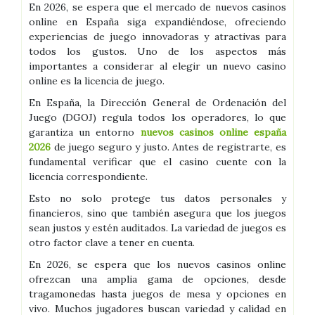
En 2026, se espera que el mercado de nuevos casinos
online en España siga expandiéndose, ofreciendo
experiencias de juego innovadoras y atractivas para
todos los gustos. Uno de los aspectos más
importantes a considerar al elegir un nuevo casino
online es la licencia de juego.
En España, la Dirección General de Ordenación del
Juego (DGOJ) regula todos los operadores, lo que
garantiza un entorno
nuevos casinos online españa
2026
de juego seguro y justo. Antes de registrarte, es
fundamental verificar que el casino cuente con la
licencia correspondiente.
Esto no solo protege tus datos personales y
financieros, sino que también asegura que los juegos
sean justos y estén auditados. La variedad de juegos es
otro factor clave a tener en cuenta.
En 2026, se espera que los nuevos casinos online
ofrezcan una amplia gama de opciones, desde
tragamonedas hasta juegos de mesa y opciones en
vivo. Muchos jugadores buscan variedad y calidad en