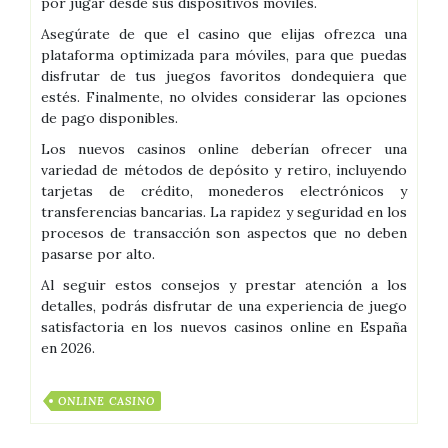
por jugar desde sus dispositivos móviles.
Asegúrate de que el casino que elijas ofrezca una
plataforma optimizada para móviles, para que puedas
disfrutar de tus juegos favoritos dondequiera que
estés. Finalmente, no olvides considerar las opciones
de pago disponibles.
Los nuevos casinos online deberían ofrecer una
variedad de métodos de depósito y retiro, incluyendo
tarjetas de crédito, monederos electrónicos y
transferencias bancarias. La rapidez y seguridad en los
procesos de transacción son aspectos que no deben
pasarse por alto.
Al seguir estos consejos y prestar atención a los
detalles, podrás disfrutar de una experiencia de juego
satisfactoria en los nuevos casinos online en España
en 2026.
ONLINE CASINO