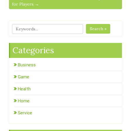
for Players →
Search »
Categories
Business
Game
Health
Home
Service