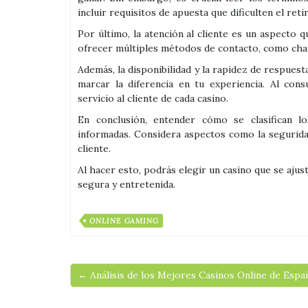
incluir requisitos de apuesta que dificulten el reti
Por último, la atención al cliente es un aspecto 
ofrecer múltiples métodos de contacto, como chat
Además, la disponibilidad y la rapidez de respuest
marcar la diferencia en tu experiencia. Al cons
servicio al cliente de cada casino.
En conclusión, entender cómo se clasifican l
informadas. Considera aspectos como la seguridad,
cliente.
Al hacer esto, podrás elegir un casino que se ajus
segura y entretenida.
ONLINE GAMING
← Análisis de los Mejores Casinos Online de Espa