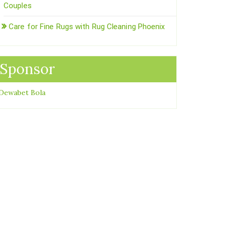
Couples
Care for Fine Rugs with Rug Cleaning Phoenix
Sponsor
Dewabet Bola