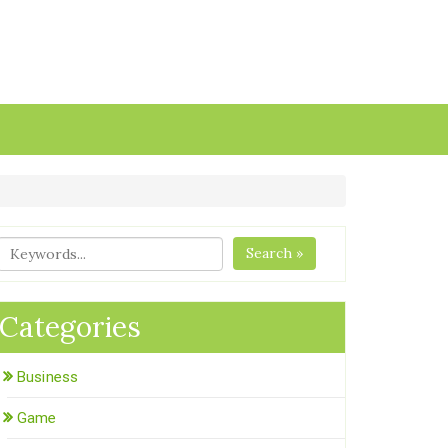
Search »
Categories
Business
Game