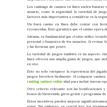
Los rankings de casinos en línea suelen basarse e
usuario, como la seguridad, la variedad de juego
factores más importantes a considerar es la segur
Un buen casino en línea debe contar con licen
reconocidas. Esto garantiza que el casino opera d
Además, es fundamental que el sitio utilice tecno
personal y financiera de los usuarios. Al revisar 
y las licencias que posee.
La variedad de juegos también es un aspecto clav
línea ofrecen una amplia gama de juegos, que in
en vivo.
Esto no solo enriquece la experiencia del jugad
juegos favoritos fácilmente. Al comparar casinos, v
ranking casinos online
idad para incluir nuevas op
Otro criterio relevante son las bonificaciones 
bonos de bienvenida, giros gratis y programas de f
Estos incentivos pueden mejorar significativamen
ganar. Sin embargo, es crucial leer los término