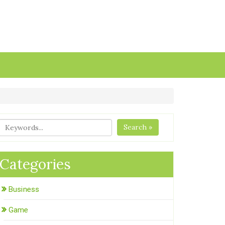
Search »
Categories
Business
Game