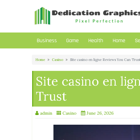
Skip
to
content
Business
Game
Health
Home
Se
Home
Casino
Site casino en ligne Reviews You Can Trus
Site casino en li
Trust
admin
Casino
June 26, 2026