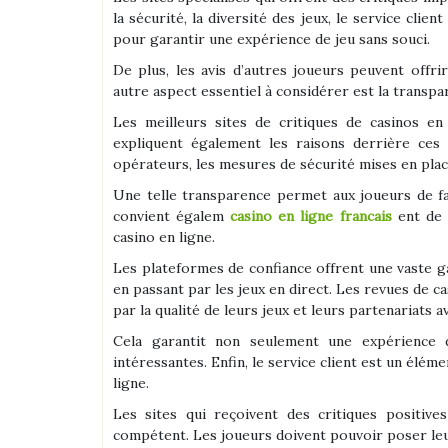
la sécurité, la diversité des jeux, le service cli
pour garantir une expérience de jeu sans souci.
De plus, les avis d’autres joueurs peuvent offri
autre aspect essentiel à considérer est la transpa
Les meilleurs sites de critiques de casinos e
expliquent également les raisons derrière ces é
opérateurs, les mesures de sécurité mises en plac
Une telle transparence permet aux joueurs de fair
convient égalem
casino en ligne francais
ent de 
casino en ligne.
Les plateformes de confiance offrent une vaste ga
en passant par les jeux en direct. Les revues de ca
par la qualité de leurs jeux et leurs partenariat
Cela garantit non seulement une expérience d
intéressantes. Enfin, le service client est un élém
ligne.
Les sites qui reçoivent des critiques positiv
compétent. Les joueurs doivent pouvoir poser le