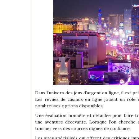
Dans l’univers des jeux d’argent en ligne, il est p
Les revues de casinos en ligne jouent un rôle e
nombreuses options disponibles.
Une évaluation honnête et détaillée peut faire t
une aventure décevante. Lorsque l’on cherche d
tourner vers des sources dignes de confiance.
Les sites spécialisés qui offrent des critiques im