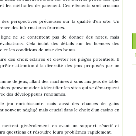
ent et les méthodes de paiement. Ces éléments sont cruciaux
r des perspectives précieuses sur la qualité d’un site. Un
rence des informations fournies.
n ligne ne se contentent pas de donner des notes, mais
valuations. Cela inclut des détails sur les licences des
e et les conditions de mise des bonus.
e des choix éclairés et d’éviter les pièges potentiels. Il
prêter attention à la diversité des jeux proposés par un
mme de jeux, allant des machines à sous aux jeux de table,
sinos peuvent aider à identifier les sites qui se démarquent
s avec des développeurs renommés.
e jeu enrichissante, mais aussi des chances de gains
ent souvent négligé mais crucial dans le choix d’un casino en
es mettent généralement en avant un support réactif et
urs questions et résoudre leurs problèmes rapidement.