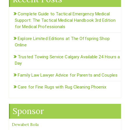
Complete Guide to Tactical Emergency Medical
Support: The Tactical Medical Handbook 3rd Edition
for Medical Professionals
Explore Limited Editions at The Offspring Shop
Online
Trusted Towing Service Calgary Available 24 Hours a
Day
Family Law Lawyer Advice for Parents and Couples
Care for Fine Rugs with Rug Cleaning Phoenix
Sponsor
Dewabet Bola