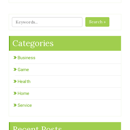
Search »
Categories
Business
Game
Health
Home
Service
Recent Posts