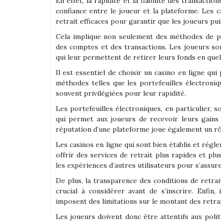
En effet, la rapidité et la fiabilité des transacti
confiance entre le joueur et la plateforme. Les 
retrait efficaces pour garantir que les joueurs puis
Cela implique non seulement des méthodes de pa
des comptes et des transactions. Les joueurs so
qui leur permettent de retirer leurs fonds en que
Il est essentiel de choisir un casino en ligne qu
méthodes telles que les portefeuilles électroniq
souvent privilégiées pour leur rapidité.
Les portefeuilles électroniques, en particulier, 
qui permet aux joueurs de recevoir leurs gains
réputation d’une plateforme joue également un rôle
Les casinos en ligne qui sont bien établis et rég
offrir des services de retrait plus rapides et plu
les expériences d’autres utilisateurs pour s’assure
De plus, la transparence des conditions de retrait
crucial à considérer avant de s’inscrire. Enfin
imposent des limitations sur le montant des retrai
Les joueurs doivent donc être attentifs aux poli