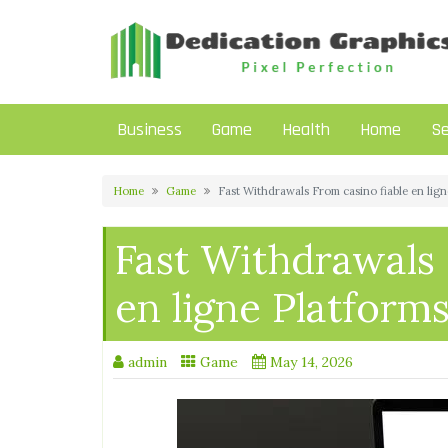
Skip
to
content
Business
Game
Health
Home
Se
Home
Game
Fast Withdrawals From casino fiable en lign
Fast Withdrawals 
en ligne Platform
admin
Game
May 14, 2026