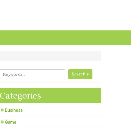
Search »
Categories
Business
Game