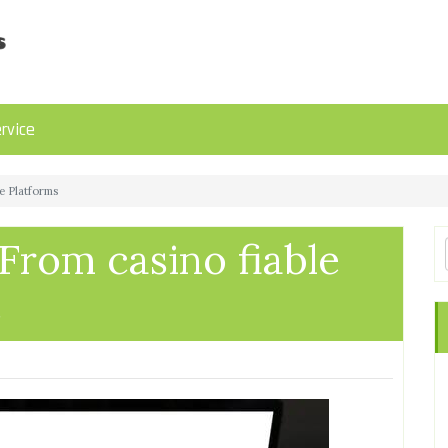
rvice
e Platforms
From casino fiable
s