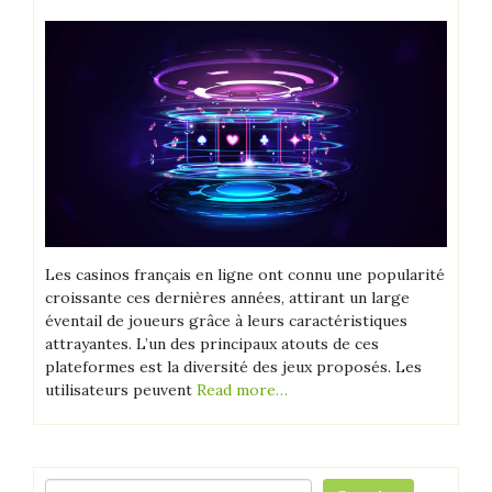
Les casinos français en ligne ont connu une popularité
croissante ces dernières années, attirant un large
éventail de joueurs grâce à leurs caractéristiques
attrayantes. L’un des principaux atouts de ces
plateformes est la diversité des jeux proposés. Les
utilisateurs peuvent
Read more…