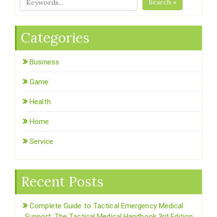
Search »
Categories
Business
Game
Health
Home
Service
Recent Posts
Complete Guide to Tactical Emergency Medical
Support: The Tactical Medical Handbook 3rd Edition