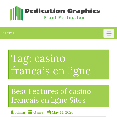
Skip
to
content
Menu
Tag:
casino
francais en ligne
Best Features of casino
francais en ligne Sites
admin
Game
May 14, 2026