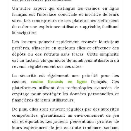
Un autre aspect qui distingue les casinos en ligne
français est l’interface conviviale et intuitive de leurs
sites. Les concepteurs de ces plateformes s’efforcent
de créer une expérience utilisateur agréable, facilitant
la navigation.
Les joueurs peuvent rapidement trouver leurs jeux
préférés, s’inscrire en quelques clics et effectuer des
dépôts ou des retraits sans tracas. Cette simplicité
est un facteur clé qui incite de nombreux utilisateurs à
revenir régulièrement sur ces sites.
La sécurité est également une priorité pour les
casinos
casino francais en ligne
français. Ces
plateformes utilisent des technologies avancées de
cryptage pour protéger les données personnelles et
financières de leurs utilisateurs.
De plus, elles sont souvent régulées par des autorités
compétentes, garantissant un environnement de jeu
sûr et équitable. Les joueurs peuvent ainsi profiter de
leurs expériences de jeu en toute confiance, sachant