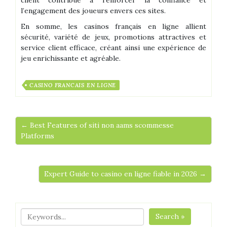
client contribue à renforcer la confiance et
l’engagement des joueurs envers ces sites.
En somme, les casinos français en ligne allient
sécurité, variété de jeux, promotions attractives et
service client efficace, créant ainsi une expérience de
jeu enrichissante et agréable.
CASINO FRANCAIS EN LIGNE
← Best Features of siti non aams scommesse
Platforms
Expert Guide to casino en ligne fiable in 2026 →
Search »