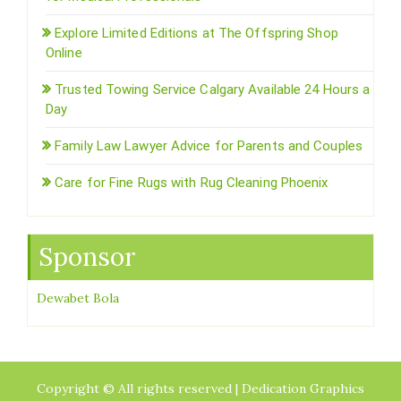
Explore Limited Editions at The Offspring Shop
Online
Trusted Towing Service Calgary Available 24 Hours a
Day
Family Law Lawyer Advice for Parents and Couples
Care for Fine Rugs with Rug Cleaning Phoenix
Sponsor
Dewabet Bola
Copyright © All rights reserved | Dedication Graphics