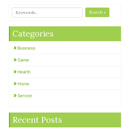
Search »
Categories
Business
Game
Health
Home
Service
Recent Posts