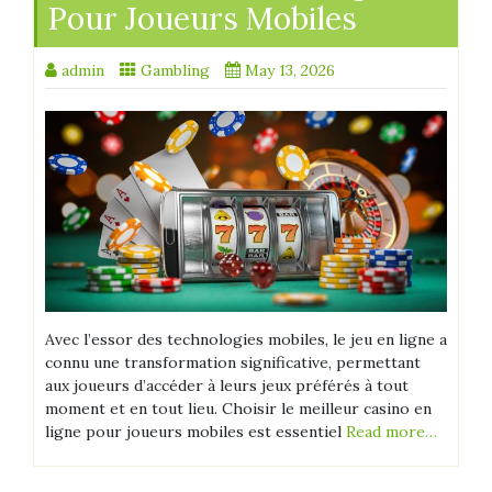
Pour Joueurs Mobiles
admin
Gambling
May 13, 2026
Avec l’essor des technologies mobiles, le jeu en ligne a
connu une transformation significative, permettant
aux joueurs d’accéder à leurs jeux préférés à tout
moment et en tout lieu. Choisir le meilleur casino en
ligne pour joueurs mobiles est essentiel
Read more…