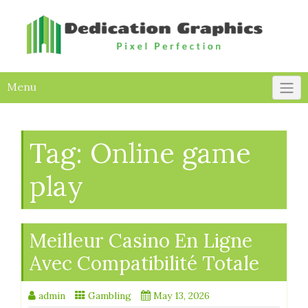
Skip
to
content
Menu
Tag:
Online game
play
Meilleur Casino En Ligne
Avec Compatibilité Totale
admin
Gambling
May 13, 2026