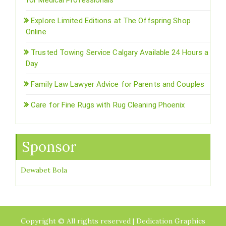
for Medical Professionals
Explore Limited Editions at The Offspring Shop
Online
Trusted Towing Service Calgary Available 24 Hours a
Day
Family Law Lawyer Advice for Parents and Couples
Care for Fine Rugs with Rug Cleaning Phoenix
Sponsor
Dewabet Bola
Copyright © All rights reserved | Dedication Graphics