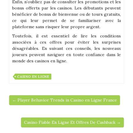
Enfin, n’oubliez pas de consulter les promotions et les
bonus offerts par les casinos. Les débutants peuvent
bénéficier de bonus de bienvenue ou de tours gratuits,
ce qui leur permet de se familiariser avec la
plateforme sans risquer leur propre argent.
Toutefois, il est essentiel de lire les conditions
associées à ces offres pour éviter les surprises
désagréables. En suivant ces conseils, les nouveaux
joueurs peuvent naviguer en toute confiance dans le
monde des casinos en ligne.
CASINO EN LIGNE
← Player Behavior Trends in Casino en Ligne France
Casino Fiable En Ligne Et Offres De Cashback →