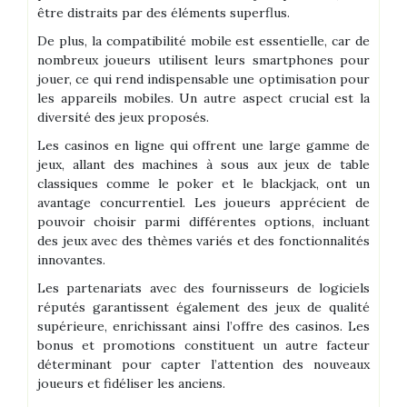
être distraits par des éléments superflus.
De plus, la compatibilité mobile est essentielle, car de
nombreux joueurs utilisent leurs smartphones pour
jouer, ce qui rend indispensable une optimisation pour
les appareils mobiles. Un autre aspect crucial est la
diversité des jeux proposés.
Les casinos en ligne qui offrent une large gamme de
jeux, allant des machines à sous aux jeux de table
classiques comme le poker et le blackjack, ont un
avantage concurrentiel. Les joueurs apprécient de
pouvoir choisir parmi différentes options, incluant
des jeux avec des thèmes variés et des fonctionnalités
innovantes.
Les partenariats avec des fournisseurs de logiciels
réputés garantissent également des jeux de qualité
supérieure, enrichissant ainsi l’offre des casinos. Les
bonus et promotions constituent un autre facteur
déterminant pour capter l’attention des nouveaux
joueurs et fidéliser les anciens.