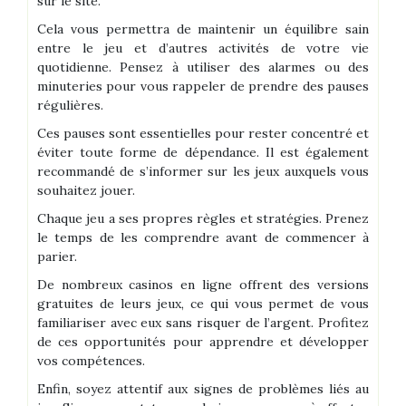
sur le site.
Cela vous permettra de maintenir un équilibre sain
entre le jeu et d’autres activités de votre vie
quotidienne. Pensez à utiliser des alarmes ou des
minuteries pour vous rappeler de prendre des pauses
régulières.
Ces pauses sont essentielles pour rester concentré et
éviter toute forme de dépendance. Il est également
recommandé de s’informer sur les jeux auxquels vous
souhaitez jouer.
Chaque jeu a ses propres règles et stratégies. Prenez
le temps de les comprendre avant de commencer à
parier.
De nombreux casinos en ligne offrent des versions
gratuites de leurs jeux, ce qui vous permet de vous
familiariser avec eux sans risquer de l’argent. Profitez
de ces opportunités pour apprendre et développer
vos compétences.
Enfin, soyez attentif aux signes de problèmes liés au