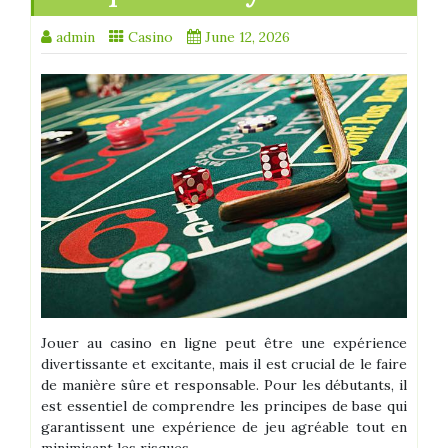
admin
Casino
June 12, 2026
Jouer au casino en ligne peut être une expérience
divertissante et excitante, mais il est crucial de le faire
de manière sûre et responsable. Pour les débutants, il
est essentiel de comprendre les principes de base qui
garantissent une expérience de jeu agréable tout en
minimisant les risques.