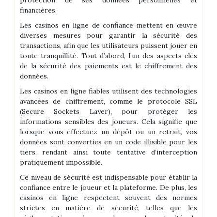
protection de ses données personnelles et
financières.
Les casinos en ligne de confiance mettent en œuvre
diverses mesures pour garantir la sécurité des
transactions, afin que les utilisateurs puissent jouer en
toute tranquillité. Tout d’abord, l’un des aspects clés
de la sécurité des paiements est le chiffrement des
données.
Les casinos en ligne fiables utilisent des technologies
avancées de chiffrement, comme le protocole SSL
(Secure Sockets Layer), pour protéger les
informations sensibles des joueurs. Cela signifie que
lorsque vous effectuez un dépôt ou un retrait, vos
données sont converties en un code illisible pour les
tiers, rendant ainsi toute tentative d’interception
pratiquement impossible.
Ce niveau de sécurité est indispensable pour établir la
confiance entre le joueur et la plateforme. De plus, les
casinos en ligne respectent souvent des normes
strictes en matière de sécurité, telles que les