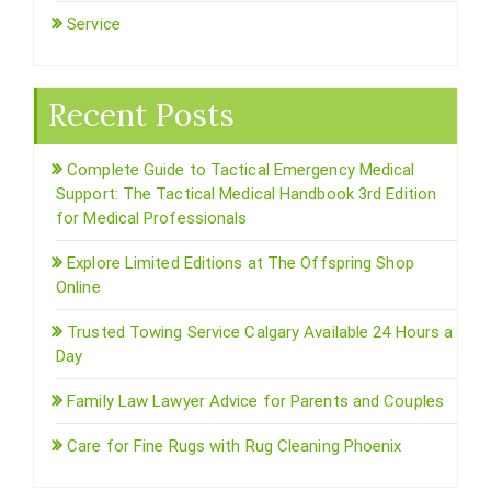
Service
Recent Posts
Complete Guide to Tactical Emergency Medical
Support: The Tactical Medical Handbook 3rd Edition
for Medical Professionals
Explore Limited Editions at The Offspring Shop
Online
Trusted Towing Service Calgary Available 24 Hours a
Day
Family Law Lawyer Advice for Parents and Couples
Care for Fine Rugs with Rug Cleaning Phoenix