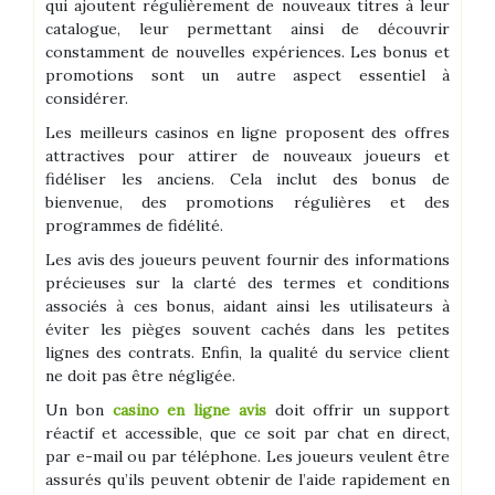
qui ajoutent régulièrement de nouveaux titres à leur
catalogue, leur permettant ainsi de découvrir
constamment de nouvelles expériences. Les bonus et
promotions sont un autre aspect essentiel à
considérer.
Les meilleurs casinos en ligne proposent des offres
attractives pour attirer de nouveaux joueurs et
fidéliser les anciens. Cela inclut des bonus de
bienvenue, des promotions régulières et des
programmes de fidélité.
Les avis des joueurs peuvent fournir des informations
précieuses sur la clarté des termes et conditions
associés à ces bonus, aidant ainsi les utilisateurs à
éviter les pièges souvent cachés dans les petites
lignes des contrats. Enfin, la qualité du service client
ne doit pas être négligée.
Un bon
casino en ligne avis
doit offrir un support
réactif et accessible, que ce soit par chat en direct,
par e-mail ou par téléphone. Les joueurs veulent être
assurés qu’ils peuvent obtenir de l’aide rapidement en