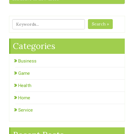
Search »
Categories
Business
Game
Health
Home
Service