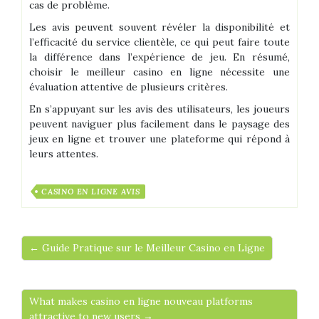
cas de problème.
Les avis peuvent souvent révéler la disponibilité et
l’efficacité du service clientèle, ce qui peut faire toute
la différence dans l’expérience de jeu. En résumé,
choisir le meilleur casino en ligne nécessite une
évaluation attentive de plusieurs critères.
En s’appuyant sur les avis des utilisateurs, les joueurs
peuvent naviguer plus facilement dans le paysage des
jeux en ligne et trouver une plateforme qui répond à
leurs attentes.
CASINO EN LIGNE AVIS
← Guide Pratique sur le Meilleur Casino en Ligne
What makes casino en ligne nouveau platforms
attractive to new users →