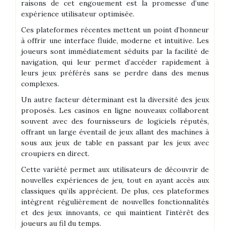
raisons de cet engouement est la promesse d’une
expérience utilisateur optimisée.
Ces plateformes récentes mettent un point d’honneur
à offrir une interface fluide, moderne et intuitive. Les
joueurs sont immédiatement séduits par la facilité de
navigation, qui leur permet d’accéder rapidement à
leurs jeux préférés sans se perdre dans des menus
complexes.
Un autre facteur déterminant est la diversité des jeux
proposés. Les casinos en ligne nouveaux collaborent
souvent avec des fournisseurs de logiciels réputés,
offrant un large éventail de jeux allant des machines à
sous aux jeux de table en passant par les jeux avec
croupiers en direct.
Cette variété permet aux utilisateurs de découvrir de
nouvelles expériences de jeu, tout en ayant accès aux
classiques qu’ils apprécient. De plus, ces plateformes
intègrent régulièrement de nouvelles fonctionnalités
et des jeux innovants, ce qui maintient l’intérêt des
joueurs au fil du temps.