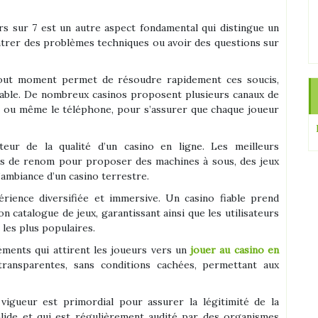
urs sur 7 est un autre aspect fondamental qui distingue un
ontrer des problèmes techniques ou avoir des questions sur
à tout moment permet de résoudre rapidement ces soucis,
réable. De nombreux casinos proposent plusieurs canaux de
ail ou même le téléphone, pour s’assurer que chaque joueur
teur de la qualité d’un casino en ligne. Les meilleurs
rs de renom pour proposer des machines à sous, des jeux
’ambiance d’un casino terrestre.
rience diversifiée et immersive. Un casino fiable prend
 catalogue de jeux, garantissant ainsi que les utilisateurs
 les plus populaires.
ments qui attirent les joueurs vers un
jouer au casino en
ransparentes, sans conditions cachées, permettant aux
 vigueur est primordial pour assurer la légitimité de la
alide et qui est régulièrement audité par des organismes