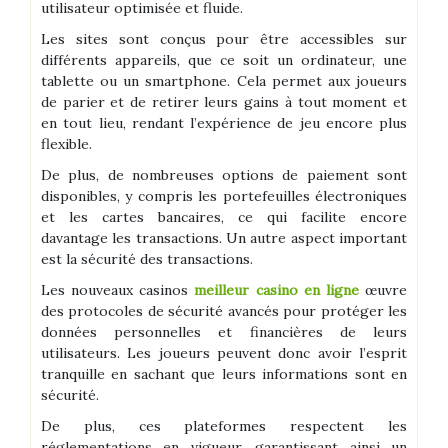
utilisateur optimisée et fluide.
Les sites sont conçus pour être accessibles sur
différents appareils, que ce soit un ordinateur, une
tablette ou un smartphone. Cela permet aux joueurs
de parier et de retirer leurs gains à tout moment et
en tout lieu, rendant l’expérience de jeu encore plus
flexible.
De plus, de nombreuses options de paiement sont
disponibles, y compris les portefeuilles électroniques
et les cartes bancaires, ce qui facilite encore
davantage les transactions. Un autre aspect important
est la sécurité des transactions.
Les nouveaux casinos
meilleur casino en ligne
œuvre
des protocoles de sécurité avancés pour protéger les
données personnelles et financières de leurs
utilisateurs. Les joueurs peuvent donc avoir l’esprit
tranquille en sachant que leurs informations sont en
sécurité.
De plus, ces plateformes respectent les
réglementations en vigueur, garantissant ainsi un